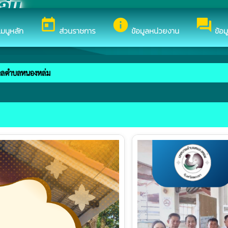
ล่ม
today
info
forum
มนูหลัก
ส่วนราชการ
ข้อมูลหน่วยงาน
ข้อม
หล่ม