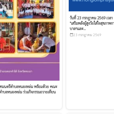
วันที่ 23 กรกฎาคม 2569 เวลา
"เสริมพลังผู้สูงวัยใส่ใจสุขภ
บาลฯและ...
23 กรกฎาคม 2569
calendar_today
กเทศมนตรีตำบลหนองหล่ม พร้อมด้วย คณะ
ตำบลหนองหล่ม ร่วมกิจกรรมถวายเทียน