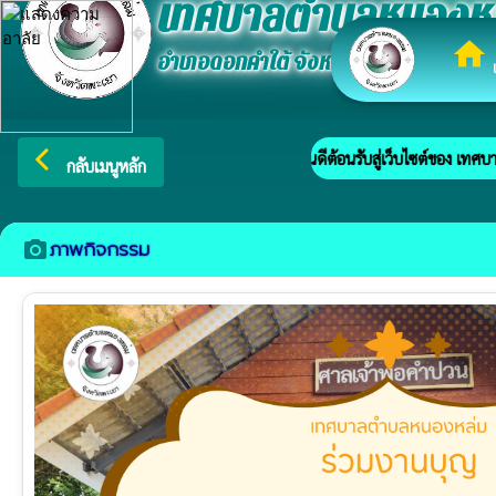
เทศบาลตำบลหนองห
home
อำเภอดอกคำใต้ จังหวัดพะเยา
เ
arrow_back_ios
ยินดีต้อนรับสู่เว็บไซต์ของ เทศบาลตำบลหนอง
กลับเมนูหลัก
ภาพกิจกรรม
camera_alt