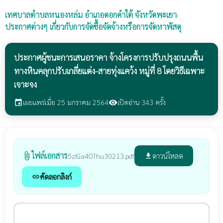
เทศบาลตำบลหนองหล่ม
อำเภอดอกคำใต้ จังหวัดพะเยา
›
ประกาศต่างๆ เกี่ยวกับการจัดซื้อจัดจ้างหรือการจัดหาพัสดุ
ประกาศผู้ชนะการเสนอราคา จ้างโครงการปรับปรุงถนนพื้น
ทางหินคลุกปรับเกลี่ยแต่ง-สายทุ่งแคว้ง หมู่ที่ 8 โดยวิธีเฉพาะ
เจาะจง
เผยแพร่เมื่อ 25 มกราคม 2564
เปิดอ่าน 343 ครั้ง
event
visibility
ไฟล์เอกสาร
attach_file
ดาวน์โหลด
5zIGa4OThu30213.pdf
file_download
คัดลอกลิงก์
link