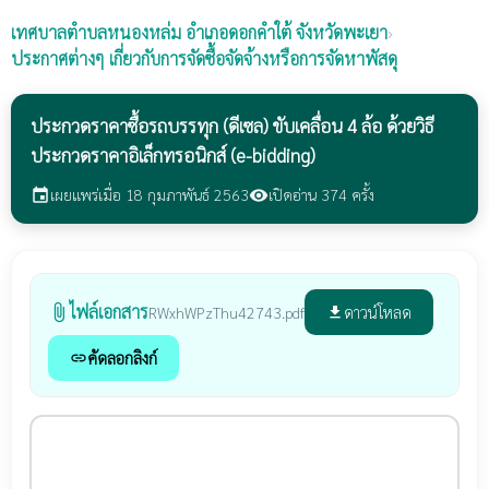
เทศบาลตำบลหนองหล่ม
อำเภอดอกคำใต้ จังหวัดพะเยา
›
ประกาศต่างๆ เกี่ยวกับการจัดซื้อจัดจ้างหรือการจัดหาพัสดุ
ประกวดราคาซื้อรถบรรทุก (ดีเซล) ขับเคลื่อน 4 ล้อ ด้วยวิธี
ประกวดราคาอิเล็กทรอนิกส์ (e-bidding)
เผยแพร่เมื่อ 18 กุมภาพันธ์ 2563
เปิดอ่าน 374 ครั้ง
event
visibility
ไฟล์เอกสาร
attach_file
ดาวน์โหลด
RWxhWPzThu42743.pdf
file_download
คัดลอกลิงก์
link