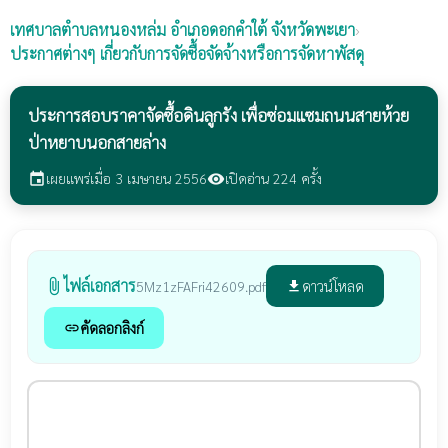
เทศบาลตำบลหนองหล่ม
อำเภอดอกคำใต้ จังหวัดพะเยา
›
ประกาศต่างๆ เกี่ยวกับการจัดซื้อจัดจ้างหรือการจัดหาพัสดุ
ประการสอบราคาจัดซื้อดินลูกรัง เพื่อซ่อมแซมถนนสายห้วย
ป่าหยาบนอกสายล่าง
เผยแพร่เมื่อ 3 เมษายน 2556
เปิดอ่าน 224 ครั้ง
event
visibility
ไฟล์เอกสาร
attach_file
ดาวน์โหลด
5Mz1zFAFri42609.pdf
file_download
คัดลอกลิงก์
link