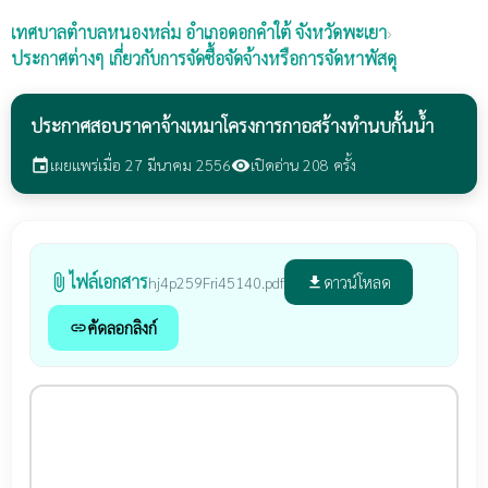
เทศบาลตำบลหนองหล่ม
อำเภอดอกคำใต้ จังหวัดพะเยา
›
ประกาศต่างๆ เกี่ยวกับการจัดซื้อจัดจ้างหรือการจัดหาพัสดุ
ประกาศสอบราคาจ้างเหมาโครงการกาอสร้างทำนบกั้นน้ำ
เผยแพร่เมื่อ 27 มีนาคม 2556
เปิดอ่าน 208 ครั้ง
event
visibility
ไฟล์เอกสาร
attach_file
ดาวน์โหลด
hj4p259Fri45140.pdf
file_download
คัดลอกลิงก์
link