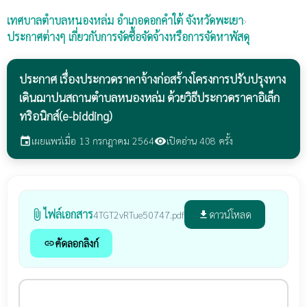
เทศบาลตำบลหนองหล่ม
อำเภอดอกคำใต้ จังหวัดพะเยา
›
ประกาศต่างๆ เกี่ยวกับการจัดซื้อจัดจ้างหรือการจัดหาพัสดุ
ประกาศ เรื่องประกวดราคาจ้างก่อสร้างโครงการปรับปรุงทาง
เดินฌาปนสถานตำบลหนองหล่ม ด้วยวิธีประกวดราคาอิเล็ก
ทริอนิกส์(e-bidding)
เผยแพร่เมื่อ 13 กรกฎาคม 2564
เปิดอ่าน 408 ครั้ง
event
visibility
ไฟล์เอกสาร
attach_file
ดาวน์โหลด
4TGT2vRTue50747.pdf
file_download
คัดลอกลิงก์
link