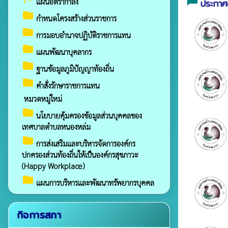
chat_bubble
แผนอัตรากำลัง
ประกาศต
folder
กำหนดโครงสร้างส่วนราชการ
folder
การมอบอำนาจปฏิบัติราชการแทน
folder
แผนพัฒนาบุคลากร
folder
ฐานข้อมูลภูมิปัญญาท้องถิ่น
folder
คำสั่งรักษาราชการแทน
หมวดหมู่ใหม่
folder
นโยบายคุ้มครองข้อมูลส่วนบุคคลของ
เทศบาลตำบลหนองหล่ม
folder
การส่งเสริมและบริหารจัดการองค์กร
ปกครองส่วนท้องถิ่นให้เป็นองค์กรสุขภาวะ
(Happy Workplace)
folder
แผนการบริหารและพัฒนาทรัพยากรบุคคล
กิจการสภา