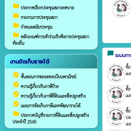
folder
ประกาศเรียกประชุมสภาเทศบาล
folder
รายงานการประชุมสภา
folder
กำหนดสมัยประชุม
folder
หลักเกณฑ์การเข้าร่วมรับฟังการประชุมสภา
ท้องถิ่น
chat_bubble
ระบบการ
งานจัดเก็บรายได้
ซื
เผ
check_circle
ขั้นตอนการขอจดทะเบียนพาณิชย์
check_circle
ความรู้เกี่ยวกับภาษีป้าย
ซื้
check_circle
เผ
ความรู้เกี่ยวกับภาษีที่ดินและสิ่งปลูกสร้าง
check_circle
แผนการจัดเก็บภาษีและพัฒนารายได้
ซื
folder
ประกาศบัญชีรายการที่ดินและสิ่งปลูกสร้าง
ปล
ประจำปี 2565
เผ