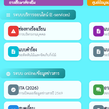
การศึกษาท้องถิ่น
ศูนย์ข้อมูล
ระบบบริการออนไลน์ (E-services)
apps
ช่องทางร้องเรียน
แบ
report_problem
description
การบริหารงานบุคคล
ขอร
แบบคำร้อง
แบ
description
description
ขอตัดตันไม้และจัดเก็บกิ่งไม้
ขอร
ระบบ online/ข้อมูลข่าวสาร
language
ITA (2026)
ถา
verified
forum
การเปิดเผยข้อมูลข่าวสารปี 2569
สอบ
สมุดเยี่ยม
ศูน