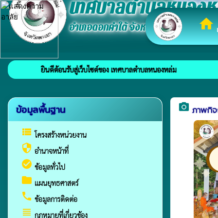
เทศบาลตำบลหนองห
home
อำเภอดอกคำใต้ จังหวัดพะเยา
เ
ยินดีต้อนรับสู่เว็บไซต์ของ เทศบาลตำบลหนองหล่ม
camera_alt
ข้อมูลพื้นฐาน
ภาพกิ
view_list
โครงสร้างหน่วยงาน
security
อำนาจหน้าที่
check_circle
ข้อมูลทั่วไป
folder
แผนยุทธศาสตร์
call
ข้อมูลการติดต่อ
view_headline
กฏหมายที่เกี่ยวข้อง