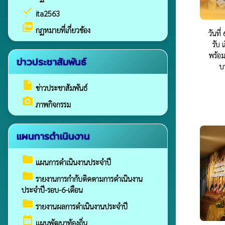
check
ita2563
picture_as_pdf
กฏหมายที่เกี่ยวข้อง
วันที
รับ
พร้อ
ข่าวประชาสัมพันธ์
บ
insert_drive_file
ข่าวประชาสัมพันธ์
camera_alt
ภาพกิจกรรม
แผนการดำเนินงาน
folder
แผนการดำเนินงานประจำปี
folder
รายงานการกำกับติดตามการดำเนินงาน
ประจำปี-รอบ-6-เดือน
folder
รายงานผลการดำเนินงานประจำปี
date_range
แผนพัฒนาท้องถิ่น