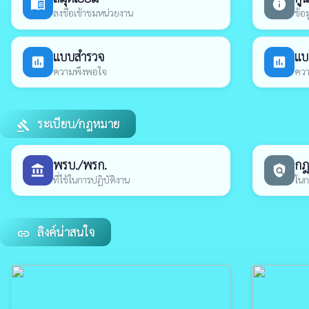
menu_book
info
ลงชื่อเข้าชมหน่วยงาน
ข้อ
แบบสำรวจ
แบ
poll
poll
ความพึงพอใจ
ควา
ระเบียบ/กฎหมาย
gavel
พรบ./พรก.
กฎห
account_balance
policy
ที่ใช้ในการปฏิบัติงาน
ในก
ลิงค์น่าสนใจ
link