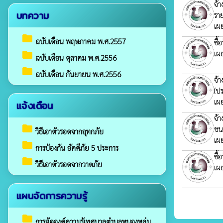
จ้
บทความ
ราย
เผ
folder
ฉบับเดือน พฤษภาคม พ.ศ.2557
ซื้
เผ
folder
ฉบับเดือน ตุลาคม พ.ศ.2556
folder
ฉบับเดือน กันยายน พ.ศ.2556
จ้
(ป
เผ
แจ้งเตือน
จ้
folder
ชน
วิธีเอาตัวรอดจากอุทกภัย
เผ
folder
การป้องกัน อัคคีภัย 5 ประการ
ซื้
folder
วิธีเอาตัวรอดจากวาตภัย
เผ
แผนจัดการความรู้
folder
การจัดองค์ความรู้เทศบาลตำบลหนองหล่ม