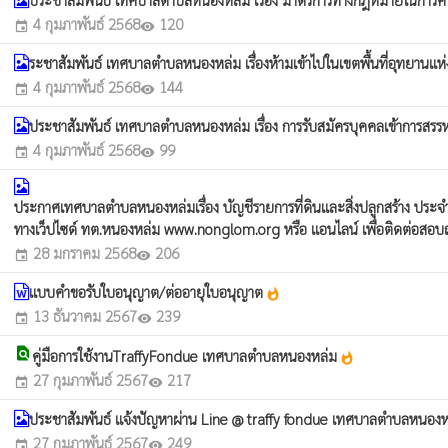
4 กุมภาพันธ์ 2568
120
event
visibility
ระชาสัมพันธ์ เทศบาลตำบลหนองหล่ม เรื่องห้ามเข้าไปในเขตพื้นที่อุทยานแ
4 กุมภาพันธ์ 2568
144
event
visibility
ประชาสัมพันธ์ เทศบาลตำบลหนองหล่ม เรื่อง การรับสมัครบุคคลเข้าการส
4 กุมภาพันธ์ 2568
99
event
visibility
ประกาศเทศบาลตำบลหนองหล่มเรื่อง บัญชีรายการที่ดินและสิ่งปลูกสร้าง ป
ทางเว็ปไซด์ ทต.หนองหล่ม www.nonglom.org หรือ แอนไลน์ เพื่อติดต่อสอบ
28 มกราคม 2568
206
event
visibility
แบบคำขอรับใบอนุญาต/ต่ออายุใบอนุญาต
whatshot
13 ธันวาคม 2567
239
event
visibility
find_in_page
คู่มือการใช้งานTraffyFondue เทศบาลตำบลหนองหล่ม
whatshot
27 กุมภาพันธ์ 2567
217
event
visibility
ประชาสัมพันธ์ แจ้งปัญหาผ่าน Line @ traffy fondue เทศบาลตำบลหนอง
27 กุมภาพันธ์ 2567
249
event
visibility