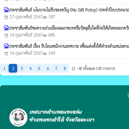
ประชาสัมพันธ์ นโยบายไม่รับของขวัญ (No Gift Policy) ประจำปีงบประม
27 กุมภาพันธ์ 2567
187
event
visibility
ประชาสัมพันธ์ขอความร่วมมืองดเผาขยะหรือวัสดุอื่นใดที่ก่อให้เกิดหมอกคว
19 กุมภาพันธ์ 2567
485
event
visibility
ประชาสัมพันธ์ เรื่อง รับโอนพนักงานเทศบาล เพื่อแต่งตั้งให้ดำรงตำแหน่งสายง
16 กุมภาพันธ์ 2567
169
event
visibility
1
2
3
4
5
6
7
8
21 - 40 (ทั้งหมด 145 รายการ)
ท
เทศบาลตำบลหนองหล่ม
อำเภอดอกคำใต้ จังหวัดพะเยา