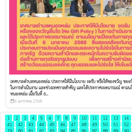
เทศบาลตำบลหนองหล่ม ประกาศให้มีนโยบาย งดรับ หรือให้ของขวัญ ของกำนั
ในการดำเนินงาน และช่วงเทศกาลสำคัญ และได้ประกาศเจตนารมณ์ ตามนโ
หนองหล่ม เมื่อวันที่ 6...
6 มกราคม 2568
calendar_today
1
2
3
4
5
6
7
8
9
10
11
12
13
14
41
42
43
44
45
46
47
48
49
50
51
52
79
80
81
82
83
84
85
86
87
88
89
90