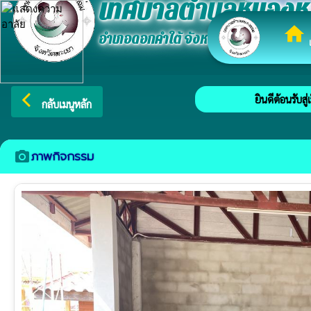
เทศบาลตำบลหนองห
home
อำเภอดอกคำใต้ จังหวัดพะเยา
เ
arrow_back_ios
ยินดีต้อนรับสู่เว็บ
กลับเมนูหลัก
ภาพกิจกรรม
camera_alt