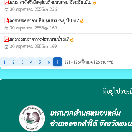
สอบราคาจัดซื้อวัสดุก่อสร้างถนนคอนกรีตเสริมไม้ไผ่
whatshot
30 พฤษภาคม 2555
236
event
visibility
เอกสารสอบราคาปรับปรุงประปาหมู่1ไป ม.7
whatshot
30 พฤษภาคม 2555
169
event
visibility
เอกสารสอบราคาวางท่อระบายน้ำ ม.7
whatshot
30 พฤษภาคม 2555
199
event
visibility
1
2
3
4
5
6
7
121 - 126 (ทั้งหมด 126 รายการ)
ที่อยู่ไปรษ
เทศบาลตำบลหนองหล่ม
อำเภอดอกคำใต้ จังหวัดพะเ