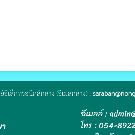
ณีย์อิเล็กทรอนิกส์กลาง (อีเมลกลาง) :
saraban@nong
อีเมลล์ : admi
โทร : 054-892
ยา