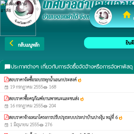
เทศบาลตำบลหนองห
home
อำเภอดอกคำใต้ จังหวัดพะเยา
เ
arrow_back_ios
ยินดี
กลับเมนูหลัก
ประกาศต่างๆ เกี่ยวกับการจัดซื้อจัดจ้างหรือการจัดหาพัสดุ
chat_bubble
สอบราคาจัดซื้อรถบรรทุกน้ำเอนกประสงค์
whatshot
19 กรกฎาคม 2555
168
event
visibility
สอบราคาซื้อครุภัณฑ์ยานพาหนะและขนส่ง
whatshot
16 กรกฎาคม 2555
204
event
visibility
สอบราคาจ้างเหมาโครงการปรับปรุงระบบประปาบ้านปางงุ้น หมู่ที่ 6
whatshot
1 มิถุนายน 2555
276
event
visibility