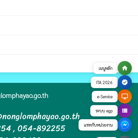
home
เมนูหลัก
verified
ITA 2026
lomphayao.go.th
desktop_windows
e-Service
view_list
ระบบ egp
n@nonglomphayao.go.th
254 , 054-892255
แชทกับหน่วยงาน