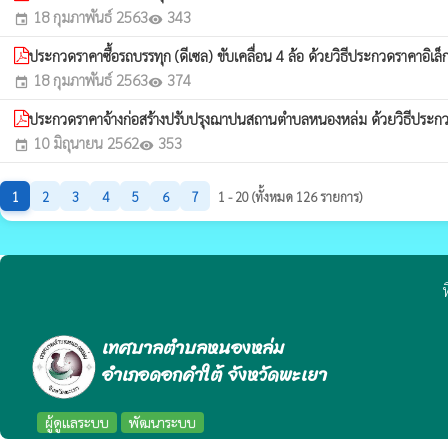
18 กุมภาพันธ์ 2563
343
event
visibility
ประกวดราคาซื้อรถบรรทุก (ดีเซล) ขับเคลื่อน 4 ล้อ ด้วยวิธีประกวดราคาอิเล
18 กุมภาพันธ์ 2563
374
event
visibility
ประกวดราคาจ้างก่อสร้างปรับปรุงฌาปนสถานตำบลหนองหล่ม ด้วยวิธีประกวด
10 มิถุนายน 2562
353
event
visibility
1
2
3
4
5
6
7
1 - 20 (ทั้งหมด 126 รายการ)
ท
เทศบาลตำบลหนองหล่ม
อำเภอดอกคำใต้ จังหวัดพะเยา
ผู้ดูแลระบบ
พัฒนาระบบ