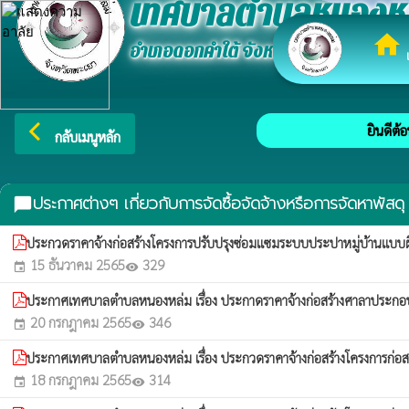
เทศบาลตำบลหนองห
home
อำเภอดอกคำใต้ จังหวัดพะเยา
เ
arrow_back_ios
ยินดีต้อ
กลับเมนูหลัก
ประกาศต่างๆ เกี่ยวกับการจัดซื้อจัดจ้างหรือการจัดหาพัสดุ
chat_bubble
ประกวดราคาจ้างก่อสร้างโครงการปรับปรุงซ่อมแซมระบบประปาหมู่บ้านแบบผิว
15 ธันวาคม 2565
329
event
visibility
ประกาศเทศบาลตำบลหนองหล่ม เรื่อง ประกาดราคาจ้างก่อสร้างศาลาประกอบพ
20 กรกฎาคม 2565
346
event
visibility
ประกาศเทศบาลตำบลหนองหล่ม เรื่อง ประกวดราคาจ้างก่อสร้างโครงการก่อสร้า
18 กรกฎาคม 2565
314
event
visibility